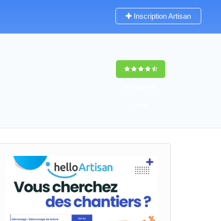
Inscription Artisan
9,5
(100%)
41
votes