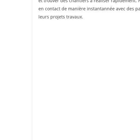
et trouver des chantiers à réaliser rapidement. 
en contact de manière instantannée avec des par
leurs projets travaux.