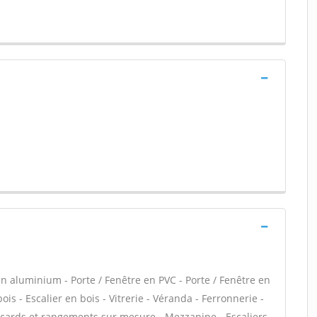
en aluminium - Porte / Fenêtre en PVC - Porte / Fenêtre en
is - Escalier en bois - Vitrerie - Véranda - Ferronnerie -
acards et rangements sur mesure - Mezzanine - Escaliers