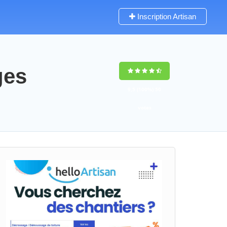
Inscription Artisan
ges
9,5
(100%)
50
votes