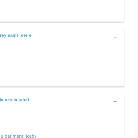
rey saint pierre
aines la juhel
du batiment (jceb)