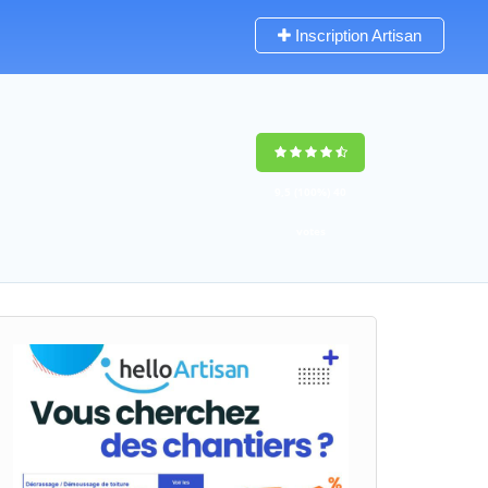
Inscription Artisan
9,5
(100%)
40
votes