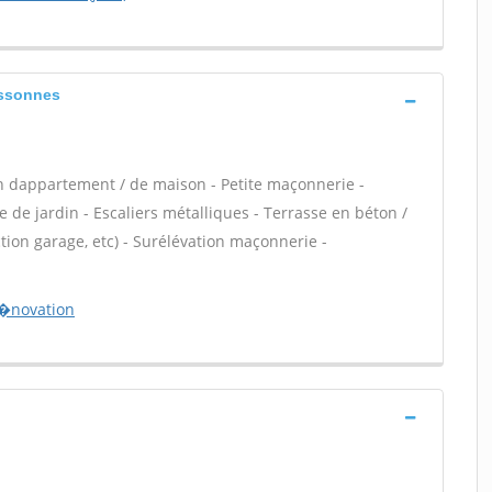
essonnes
n dappartement / de maison - Petite maçonnerie -
 de jardin - Escaliers métalliques - Terrasse en béton /
ion garage, etc) - Surélévation maçonnerie -
r�novation