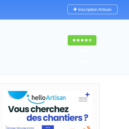
Inscription Artisan
9,5
(100%)
41
votes