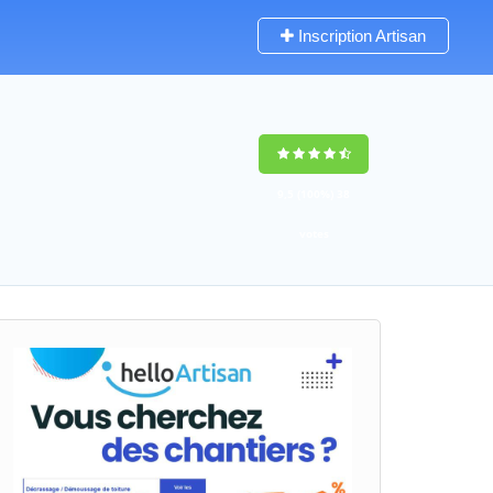
Inscription Artisan
9,5
(100%)
38
votes