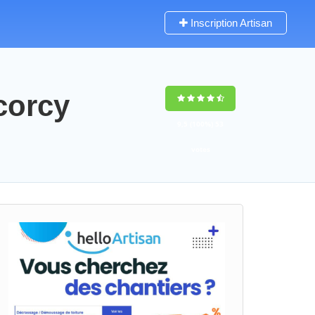
Inscription Artisan
corcy
9,5
(100%)
53
votes