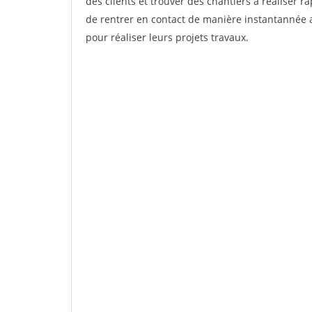
des clients et trouver des chantiers à réaliser 
de rentrer en contact de manière instantannée a
pour réaliser leurs projets travaux.