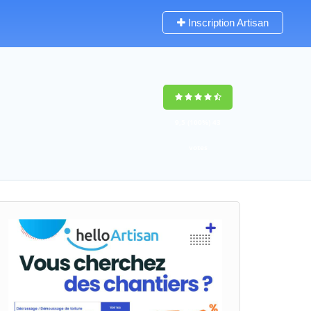
Inscription Artisan
9,5
(100%)
43
votes