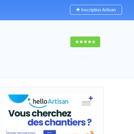
Inscription Artisan
9,5
(100%)
43
votes