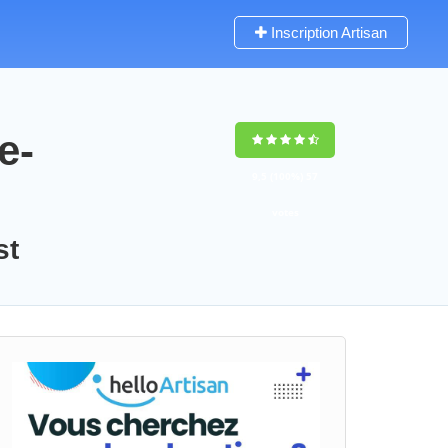
Inscription Artisan
e-
9,5
(100%)
57
votes
st