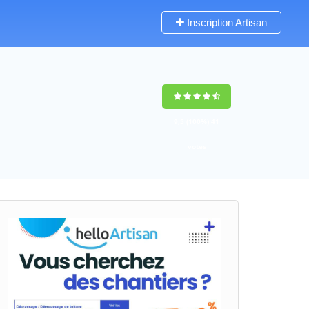
Inscription Artisan
9,5
(100%)
41
votes