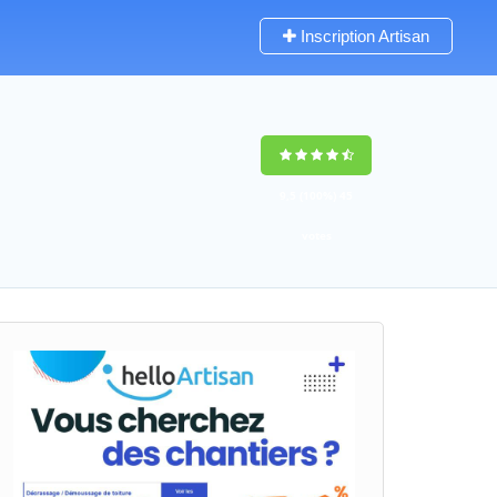
Inscription Artisan
9,5
(100%)
45
votes