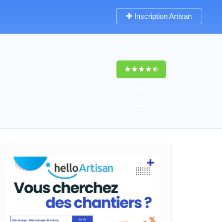
Inscription Artisan
9,5
(100%)
42
votes