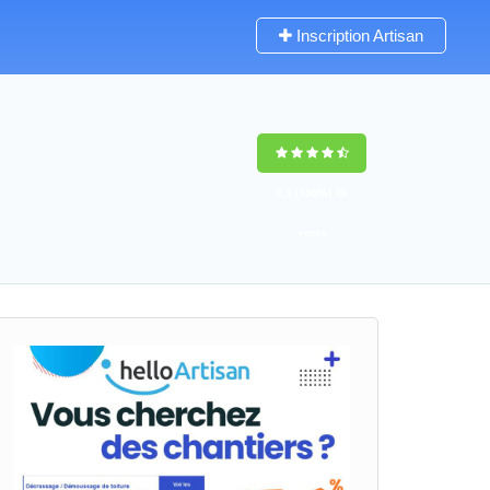
Inscription Artisan
9,5
(100%)
40
votes