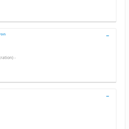
ron
ration) -