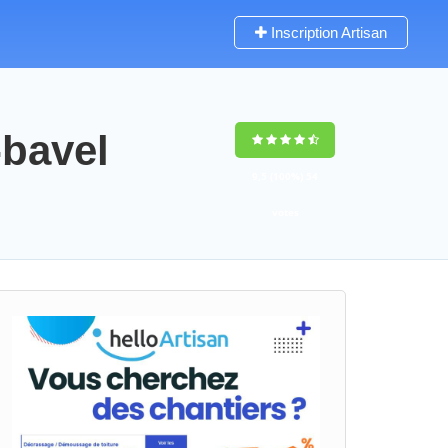
Inscription Artisan
-bavel
9,5
(100%)
54
votes