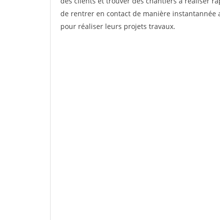
des clients et trouver des chantiers à réaliser 
de rentrer en contact de manière instantannée a
pour réaliser leurs projets travaux.