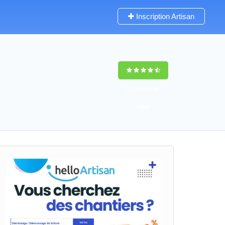
Inscription Artisan
9,5
(100%)
48
votes