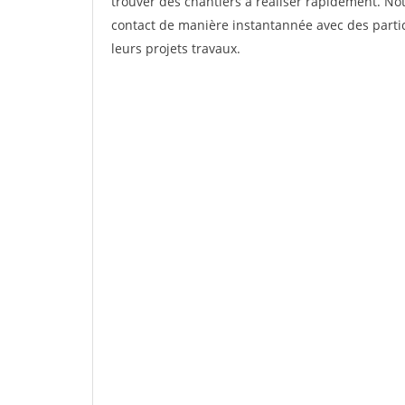
trouver des chantiers à réaliser rapidement. Not
contact de manière instantannée avec des partic
leurs projets travaux.