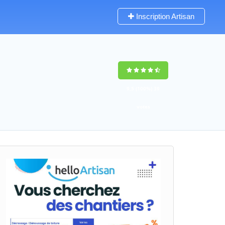
Inscription Artisan
9,5
(100%)
39
votes