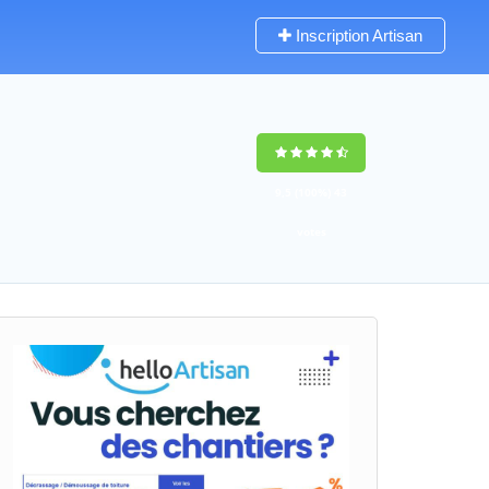
Inscription Artisan
9,5
(100%)
43
votes