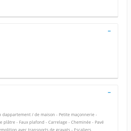
n dappartement / de maison - Petite maçonnerie -
 plâtre - Faux plafond - Carrelage - Cheminée - Pavé
émolition avec transports de gravats - Escaliers