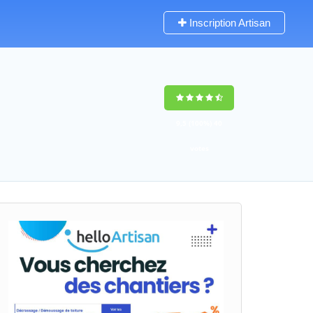
Inscription Artisan
9,5
(100%)
40
votes