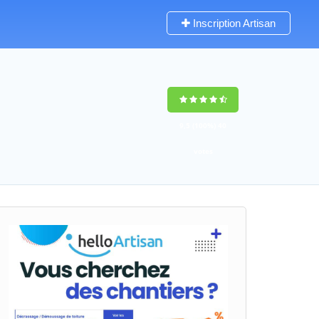
Inscription Artisan
9,5
(100%)
40
votes