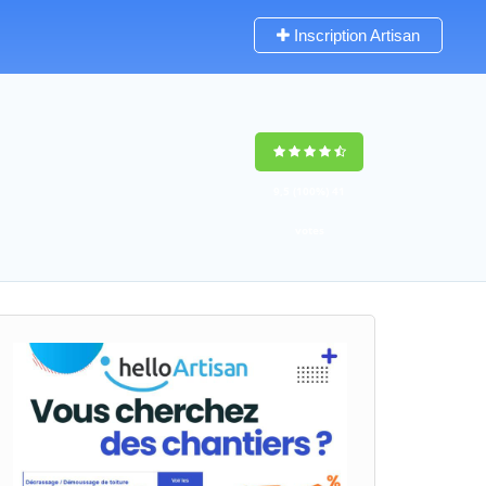
Inscription Artisan
9,5
(100%)
41
votes