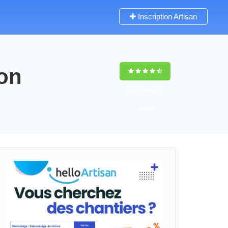
Inscription Artisan
ron
9,5
(100%)
50
votes