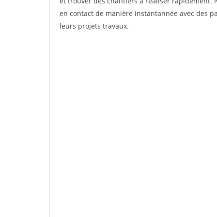
et trouver des chantiers à réaliser rapidement. 
en contact de manière instantannée avec des par
leurs projets travaux.