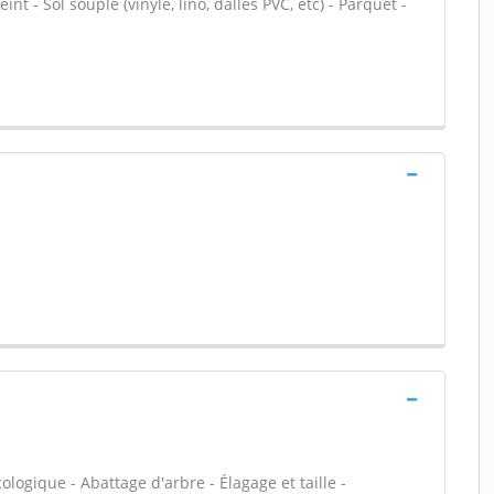
nt - Sol souple (vinyle, lino, dalles PVC, etc) - Parquet -
ologique - Abattage d'arbre - Élagage et taille -