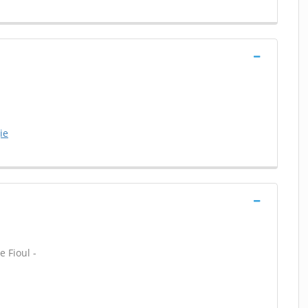
ie
 Fioul -