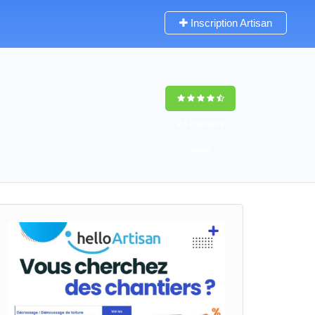
Inscription Artisan
9,5
(100%)
43
votes