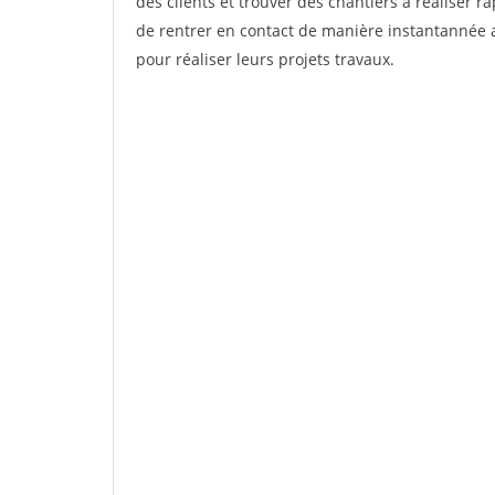
des clients et trouver des chantiers à réaliser 
de rentrer en contact de manière instantannée a
pour réaliser leurs projets travaux.