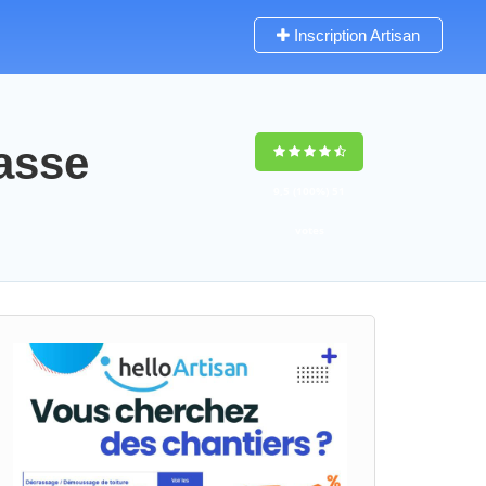
Inscription Artisan
asse
9,5
(100%)
51
votes