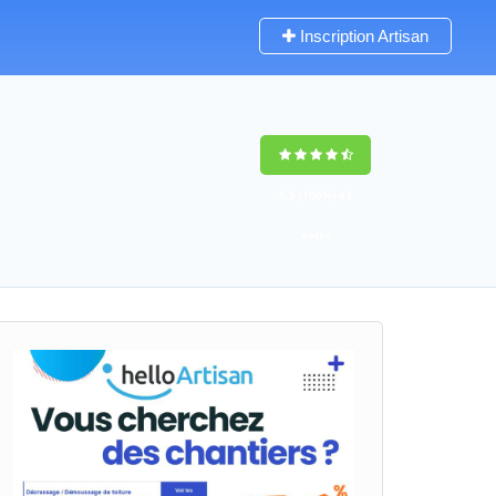
Inscription Artisan
9,5
(100%)
43
votes