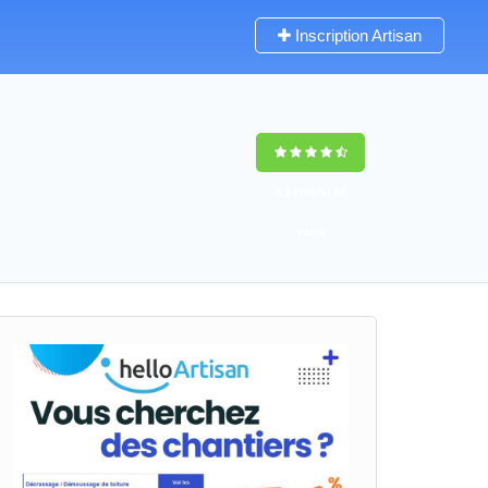
Inscription Artisan
9,5
(100%)
40
votes