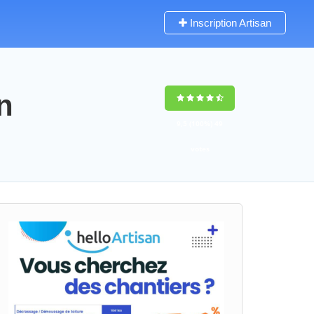
Inscription Artisan
n
9,5
(100%)
49
votes