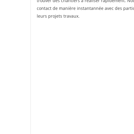
trouver des chantiers à réaliser rapidement. Not
contact de manière instantannée avec des partic
leurs projets travaux.