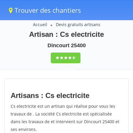
Trouver des chantiers
Accueil
Devis gratuits artisans
Artisan : Cs electricite
Dincourt 25400
trouver des
chantiers
peinture
Artisans : Cs electricite
rapidement en
Cs electricite est un artisan qui réalise pour vous les
France
travaux de . La société Cs electricite est spécialisée
dans les travaux de et intervient sur Dincourt 25400 et
4,8
(100%)
255
ses environs.