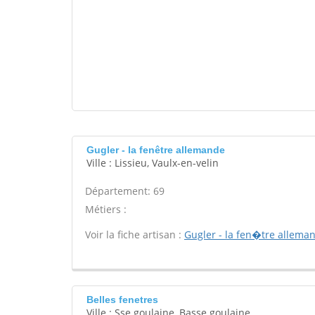
Gugler - la fenêtre allemande
Ville : Lissieu, Vaulx-en-velin
Département: 69
Métiers :
Voir la fiche artisan :
Gugler - la fen�tre allema
Belles fenetres
Ville : Sse goulaine, Basse goulaine