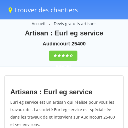
Trouver des chantiers
Accueil
Devis gratuits artisans
Artisan : Eurl eg service
Audincourt 25400
trouver des
chantiers
peinture
Artisans : Eurl eg service
rapidement en
Eurl eg service est un artisan qui réalise pour vous les
France
travaux de . La société Eurl eg service est spécialisée
dans les travaux de et intervient sur Audincourt 25400
4,8
(100%)
255
et ses environs.