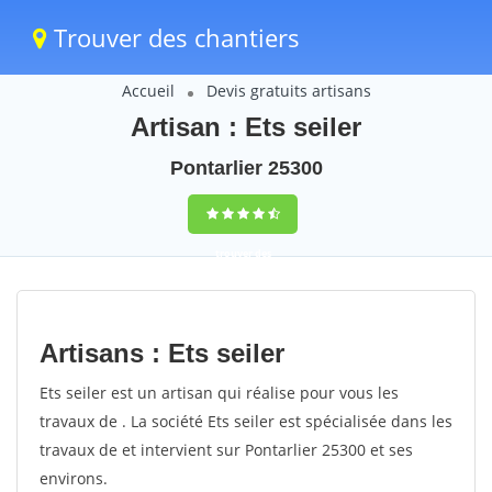
Trouver des chantiers
Accueil
Devis gratuits artisans
Artisan : Ets seiler
Pontarlier 25300
trouver des
chantiers
peinture
Artisans : Ets seiler
rapidement en
Ets seiler est un artisan qui réalise pour vous les
France
travaux de . La société Ets seiler est spécialisée dans les
travaux de et intervient sur Pontarlier 25300 et ses
4,8
(100%)
255
environs.