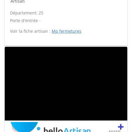
Artisan
Département: 25
Porte d'entrée -
Voir la fiche artisan :
Mp fermetures