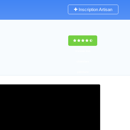
Inscription Artisan
trouver des
chantiers
peinture
rapidement en
France
4,8
(100%)
255
votes