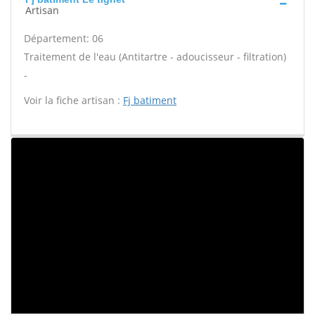
Artisan
Département: 06
Traitement de l'eau (Antitartre - adoucisseur - filtration)
-
Voir la fiche artisan :
Fj batiment