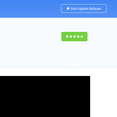
Inscription Artisan
trouver des
chantiers
peinture
rapidement en
France
4,8
(100%)
255
votes