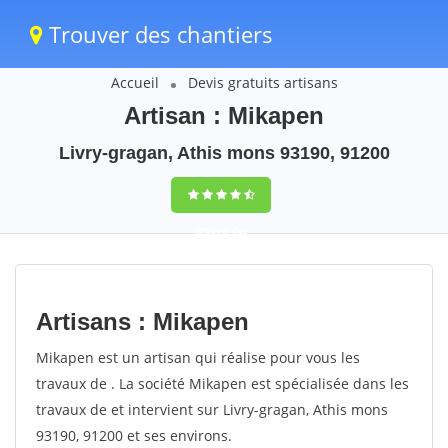
Trouver des chantiers
Accueil
Devis gratuits artisans
Artisan : Mikapen
Livry-gragan, Athis mons 93190, 91200
trouver des
chantiers
peinture
Artisans : Mikapen
rapidement en
Mikapen est un artisan qui réalise pour vous les
France
travaux de . La société Mikapen est spécialisée dans les
travaux de et intervient sur Livry-gragan, Athis mons
4,8
(100%)
255
93190, 91200 et ses environs.