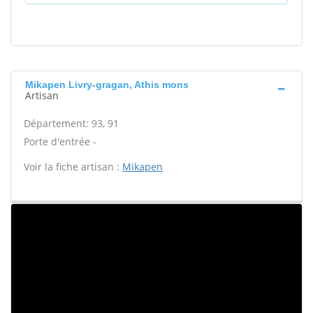
Mikapen Livry-gragan, Athis mons
Artisan
Département: 93, 91
Porte d'entrée -
Voir la fiche artisan :
Mikapen