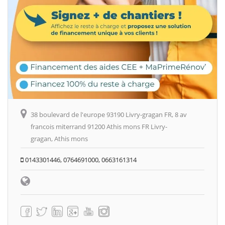
38 boulevard de l'europe 93190 Livry-gragan FR, 8 av
francois miterrand 91200 Athis mons FR Livry-
gragan, Athis mons
0143301446, 0764691000, 0663161314