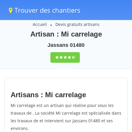
Trouver des chantiers
Accueil
Devis gratuits artisans
Artisan : Mi carrelage
Jassans 01480
trouver des
chantiers
peinture
Artisans : Mi carrelage
rapidement en
Mi carrelage est un artisan qui réalise pour vous les
France
travaux de . La société Mi carrelage est spécialisée dans
les travaux de et intervient sur Jassans 01480 et ses
4,8
(100%)
255
environs.