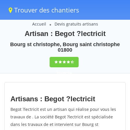
Trouver des chantiers
Accueil
Devis gratuits artisans
Artisan : Begot ?lectricit
Bourg st christophe, Bourg saint christophe
01800
trouver des
chantiers
peinture
Artisans : Begot ?lectricit
rapidement en
Begot ?lectricit est un artisan qui réalise pour vous les
France
travaux de . La société Begot ?lectricit est spécialisée
dans les travaux de et intervient sur Bourg st
4,8
(100%)
255