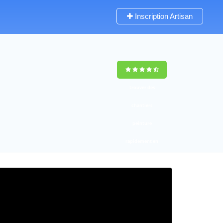
Inscription Artisan
trouver des
chantiers
peinture
rapidement en
France
4,8
(100%)
255
votes