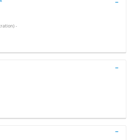
x
ration) -