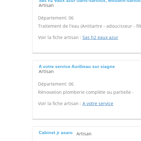
Sas h2 eaux azur Uans-sartoux, Mouans-sartou
Artisan
Département: 06
Traitement de l'eau (Antitartre - adoucisseur - filt
Voir la fiche artisan :
Sas h2 eaux azur
A votre service Auribeau sur siagne
Artisan
Département: 06
Rénovation plomberie complète ou partielle -
Voir la fiche artisan :
A votre service
Cabinet jr asaro
Artisan