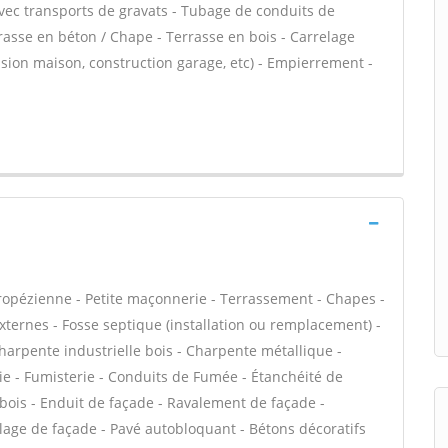
 avec transports de gravats - Tubage de conduits de
asse en béton / Chape - Terrasse en bois - Carrelage
nsion maison, construction garage, etc) - Empierrement -
tropézienne - Petite maçonnerie - Terrassement - Chapes -
externes - Fosse septique (installation ou remplacement) -
harpente industrielle bois - Charpente métallique -
ie - Fumisterie - Conduits de Fumée - Étanchéité de
e bois - Enduit de façade - Ravalement de façade -
lage de façade - Pavé autobloquant - Bétons décoratifs