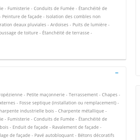
ie - Fumisterie - Conduits de Fumée - Étanchéité de
C - Peinture de façade - Isolation des combles non
on deaux pluviales - Ardoises - Puits de lumière -
oussage de toiture - Étanchéité de terrasse -
tropézienne - Petite maçonnerie - Terrassement - Chapes -
externes - Fosse septique (installation ou remplacement) -
harpente industrielle bois - Charpente métallique -
ie - Fumisterie - Conduits de Fumée - Étanchéité de
e bois - Enduit de façade - Ravalement de façade -
lage de façade - Pavé autobloquant - Bétons décoratifs