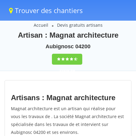
Trouver des chantiers
Accueil
Devis gratuits artisans
Artisan : Magnat architecture
Aubignosc 04200
trouver des
chantiers
peinture
Artisans : Magnat architecture
rapidement en
Magnat architecture est un artisan qui réalise pour
France
vous les travaux de . La société Magnat architecture est
spécialisée dans les travaux de et intervient sur
4,8
(100%)
255
Aubignosc 04200 et ses environs.