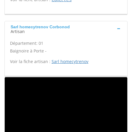
Sarl homecytrenov Corbonod
Artisan
Département: 01
Baignoire à Porte -
Voir la fiche artisan :
Sarl homecytrenov