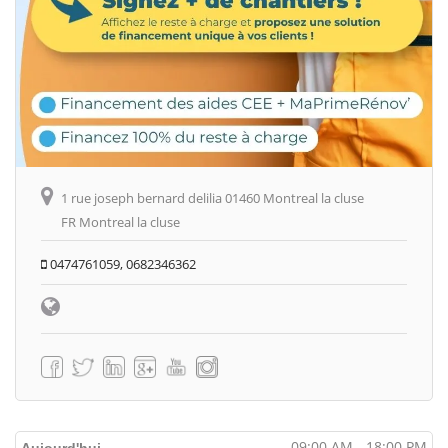
1 rue joseph bernard delilia 01460 Montreal la cluse
FR Montreal la cluse
0474761059, 0682346362
09:00 AM - 18:00 PM
Aujourd'hui