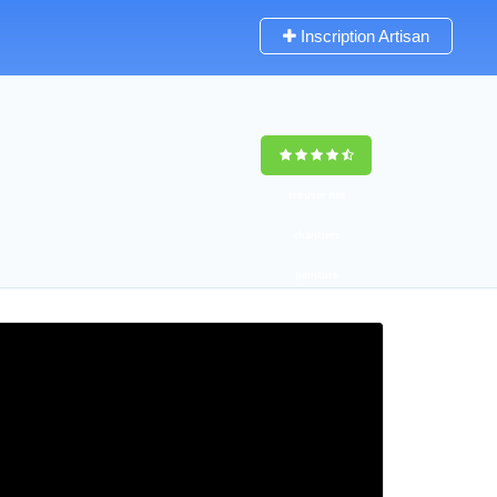
Inscription Artisan
trouver des
chantiers
peinture
rapidement en
France
4,8
(100%)
255
votes