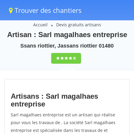
Trouver des chantiers
Accueil
Devis gratuits artisans
Artisan : Sarl magalhaes entreprise
Ssans riottier, Jassans riottier 01480
trouver des
chantiers
peinture
Artisans : Sarl magalhaes
rapidement en
entreprise
France
Sarl magalhaes entreprise est un artisan qui réalise
pour vous les travaux de . La société Sarl magalhaes
4,8
(100%)
255
entreprise est spécialisée dans les travaux de et