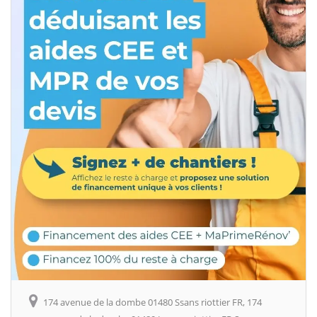
174 avenue de la dombe 01480 Ssans riottier FR, 174