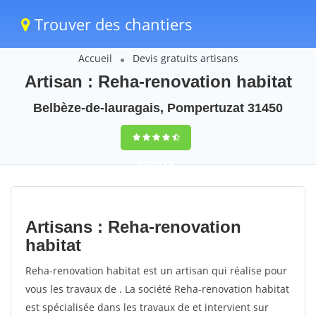
Trouver des chantiers
Accueil
Devis gratuits artisans
Artisan : Reha-renovation habitat
Belbèze-de-lauragais, Pompertuzat 31450
trouver des
chantiers
peinture
Artisans : Reha-renovation
rapidement en
habitat
France
Reha-renovation habitat est un artisan qui réalise pour
vous les travaux de . La société Reha-renovation habitat
4,8
(100%)
255
est spécialisée dans les travaux de et intervient sur