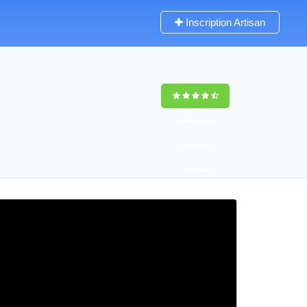
Inscription Artisan
trouver des
chantiers
peinture
rapidement en
France
4,8
(100%)
255
votes