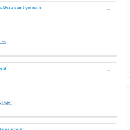
n, Bezu saint germain
ces
etit
ysager
te eaucourt